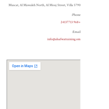
Muscat, Al Mawaleh North, Al Mouj Street, Villa 5790
Phone:
+968 24137713
Email:
info@alsafwatraining.om