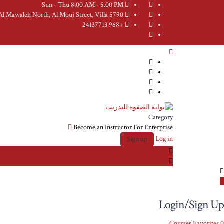
Sun - Thu 8.00 AM - 5.00 PM
Muscat, Al Mawaleh North, Al Mouj Street, Villa 5790
+968 24137713
Category
Become an Instructor
For Enterprise
Log in
Sign up
Login/Sign Up
Courses
Favorites
0